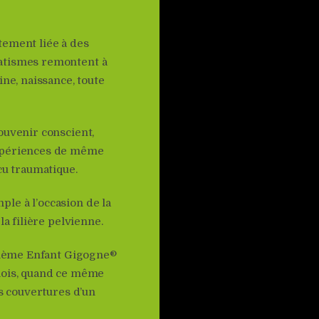
tement liée à des
matismes remontent à
ine, naissance, toute
ouvenir conscient,
expériences de même
cu traumatique.
le à l’occasion de la
la filière pelvienne.
uxième Enfant Gigogne®
mois, quand ce même
es couvertures d’un