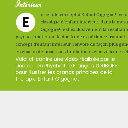
Intérieur
E
n cela, le concept d’Enfant Gigogne® se 
classique d’enfant intérieur, dans la mesu
Gigogne® est exclusivement la résultante
psycho-émotionnelle due à une expérience traumatiqu
concept d’enfant intérieur renvoie de façon plus géné
en chacun de nous, sans limitation exclusive à une r
Voici ci-contre une vidéo réalisée par le
Docteur en Phychiatrie François LOUBOFF
pour illustrer les grands principes de la
thérapie Enfant Gigogne :