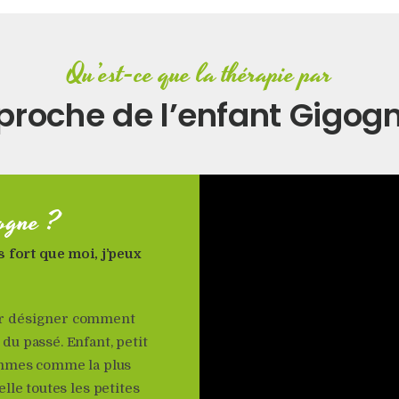
Qu’est-ce que la thérapie par
proche de l’enfant Gigog
gogne ?
s fort que moi, j’peux
ur désigner comment
u passé. Enfant, petit
sommes comme la plus
lle toutes les petites