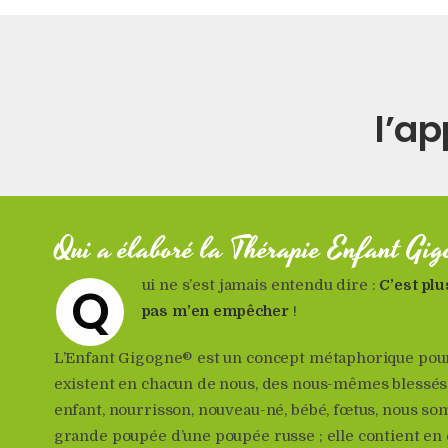
l’ap
Qui a élaboré la Thérapie Enfant Gi
Q
ui ne s’est jamais entendu dire :
C’est plu
pas m’en empêcher
!
L’Enfant Gigogne® est un concept métaphorique po
existent en chacun de nous, des nous-mêmes blessés d
enfant, nourrisson, nouveau-né, bébé, fœtus, nous 
grande poupée d’une poupée russe ; elle contient en e