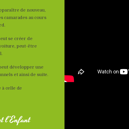
pparaître de nouveau,
des camarades au cours
rd.
eut se créer de
oiture, peut-être
l.
 peut développer une
nnels et ainsi de suite.
 à celle de
t l’Enfant