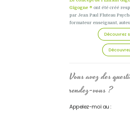
Le concept de l’Enfant Gig
Gigogne ®
ont été créé res
par Jean Paul Fluteau
Psycho
formateur enseignant, auteu
Découvrez so
Découvrez 
Vous avez des questi
rendez-vous ?
Appelez-moi au :