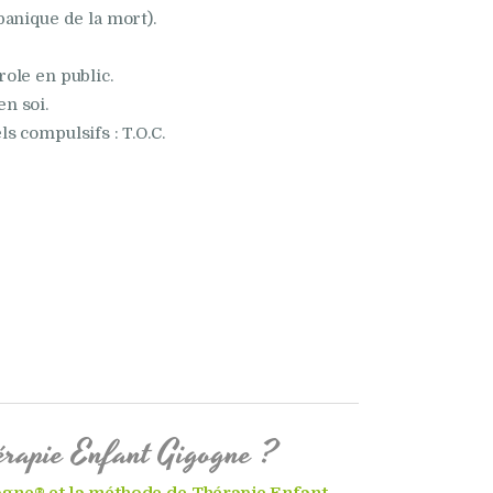
panique de la mort).
ole en public.
n soi.
s compulsifs : T.O.C.
érapie Enfant Gigogne ?