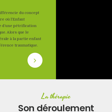
différencie du concept
re où l’Enfant
 d’une pétrification
e. Alors que le
rale à la partie enfant
éférence traumatique.
La thérapie
Son déroulement