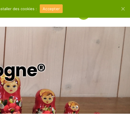
staller des cookies :
Accepter
07 60 02 89 15
Couple
Thalasso Bain Bébé
ogne®